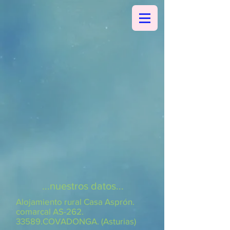
...nuestros datos...
Alojamiento rural Casa Asprón.
comarcal AS-262.
33589.COVADONGA. (Asturias)